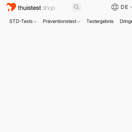
DE
STD-Tests
Präventionstest
Testergebnis
Dring