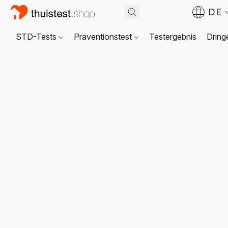
DE
STD-Tests
Präventionstest
Testergebnis
Dring