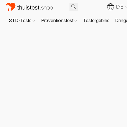
DE
STD-Tests
Präventionstest
Testergebnis
Dring