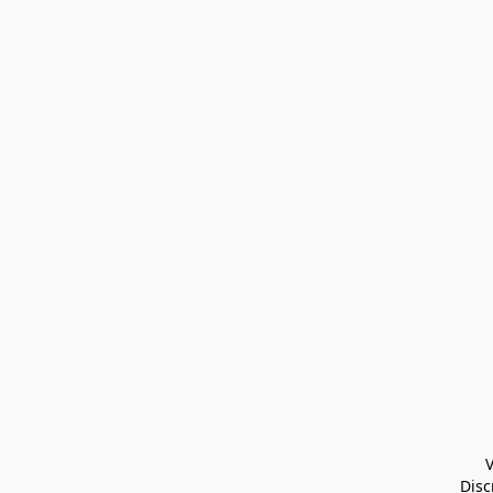
V
Disc