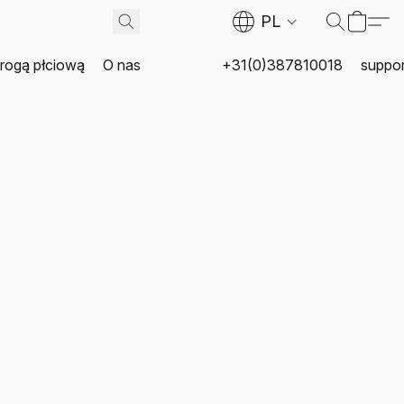
PL
rogą płciową
O nas
+31(0)387810018
suppor