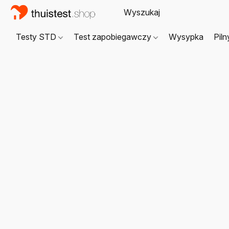
Testy STD
Test zapobiegawczy
Wysypka
Piln