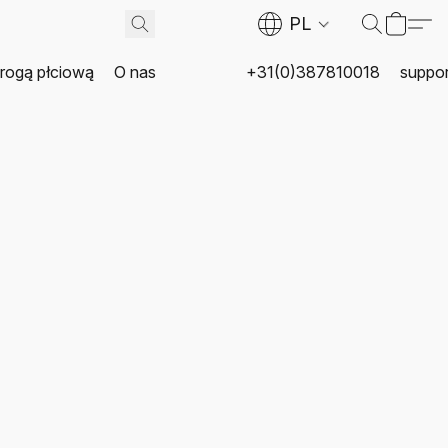
PL
rogą płciową
O nas
+31(0)387810018
suppor