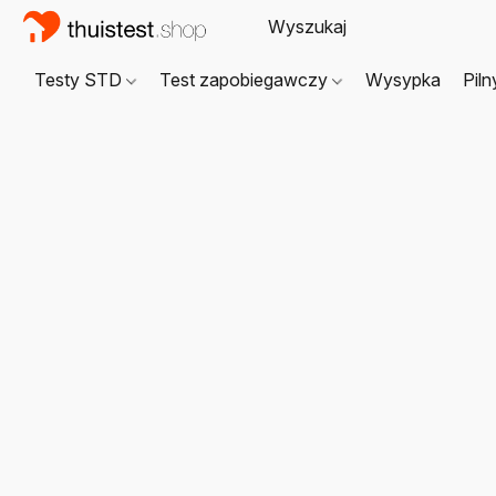
Testy STD
Test zapobiegawczy
Wysypka
Piln