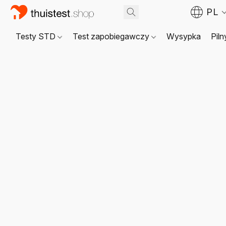
PL
Testy STD
Test zapobiegawczy
Wysypka
Piln