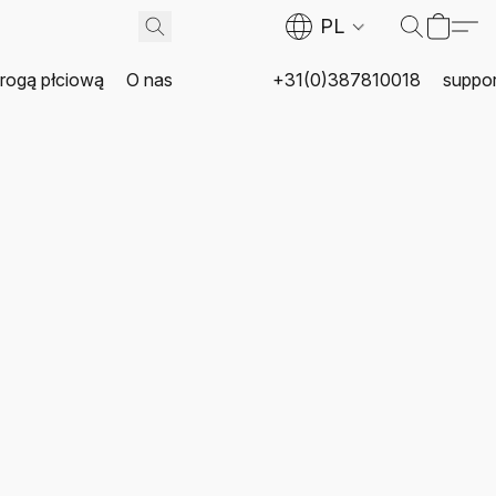
PL
rogą płciową
O nas
+31(0)387810018
suppor