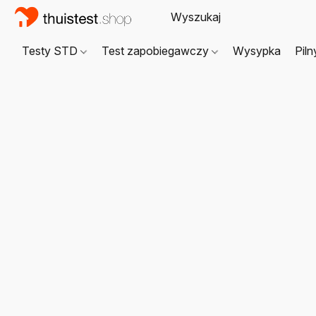
Testy STD
Test zapobiegawczy
Wysypka
Piln