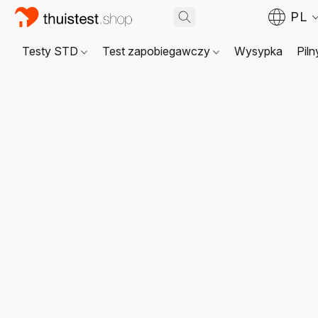
PL
Testy STD
Test zapobiegawczy
Wysypka
Piln