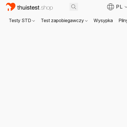
PL
Testy STD
Test zapobiegawczy
Wysypka
Piln