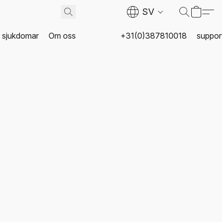
SV
a sjukdomar
Om oss
+31(0)387810018
suppor