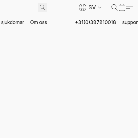
SV
a sjukdomar
Om oss
+31(0)387810018
suppor